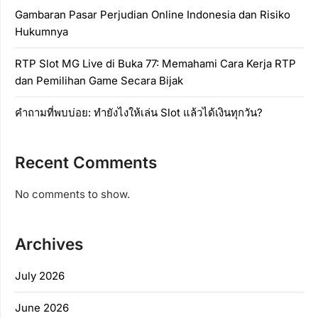
Gambaran Pasar Perjudian Online Indonesia dan Risiko
Hukumnya
RTP Slot MG Live di Buka 77: Memahami Cara Kerja RTP
dan Pemilihan Game Secara Bijak
คำถามที่พบบ่อย: ทำยังไงให้เล่น Slot แล้วได้เงินทุกวัน?
Recent Comments
No comments to show.
Archives
July 2026
June 2026