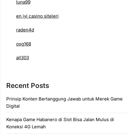
luna99
en iyi casino siteleri
raden4d
osg168
all303
Recent Posts
Prinsip Konten Bertanggung Jawab untuk Merek Game
Digital
Kenapa Game Habanero di Slot Bisa Jalan Mulus di
Koneksi 4G Lemah