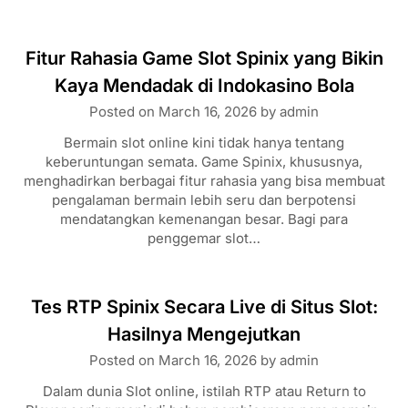
Fitur Rahasia Game Slot Spinix yang Bikin
Kaya Mendadak di Indokasino Bola
Posted on
March 16, 2026
by
admin
Bermain slot online kini tidak hanya tentang
keberuntungan semata. Game Spinix, khususnya,
menghadirkan berbagai fitur rahasia yang bisa membuat
pengalaman bermain lebih seru dan berpotensi
mendatangkan kemenangan besar. Bagi para
penggemar slot…
Tes RTP Spinix Secara Live di Situs Slot:
Hasilnya Mengejutkan
Posted on
March 16, 2026
by
admin
Dalam dunia Slot online, istilah RTP atau Return to