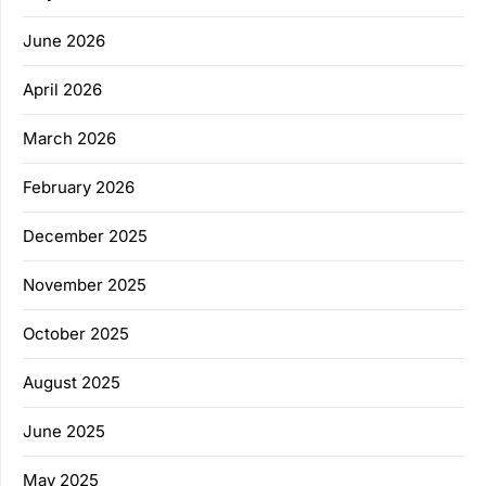
June 2026
April 2026
March 2026
February 2026
December 2025
November 2025
October 2025
August 2025
June 2025
May 2025