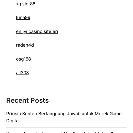
xg slot88
luna99
en iyi casino siteleri
raden4d
osg168
all303
Recent Posts
Prinsip Konten Bertanggung Jawab untuk Merek Game
Digital