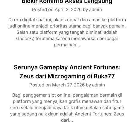
Blokir Kominfo Akses Langsung
Posted on
April 2, 2026
by
admin
Di era digital saat ini, akses cepat dan aman ke platform
judi online menjadi prioritas utama bagi banyak pemain.
Salah satu platform yang tengah diminati adalah
Gacor77, terutama karena menawarkan berbagai
permainan…
Serunya Gameplay Ancient Fortunes:
Zeus dari Microgaming di Buka77
Posted on
March 27, 2026
by
admin
Bagi penggemar slot online, pengalaman bermain di
platform yang menyajikan grafis menawan dan fitur
seru selalu menjadi daya tarik utama. Salah satu game
yang sedang naik daun adalah Ancient Fortunes: Zeus
dari…