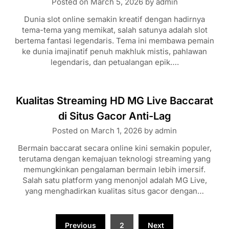
Posted on
March 5, 2026
by
admin
Dunia slot online semakin kreatif dengan hadirnya
tema-tema yang memikat, salah satunya adalah slot
bertema fantasi legendaris. Tema ini membawa pemain
ke dunia imajinatif penuh makhluk mistis, pahlawan
legendaris, dan petualangan epik….
Kualitas Streaming HD MG Live Baccarat
di Situs Gacor Anti-Lag
Posted on
March 1, 2026
by
admin
Bermain baccarat secara online kini semakin populer,
terutama dengan kemajuan teknologi streaming yang
memungkinkan pengalaman bermain lebih imersif.
Salah satu platform yang menonjol adalah MG Live,
yang menghadirkan kualitas situs gacor dengan…
Posts
Previous
2
Next