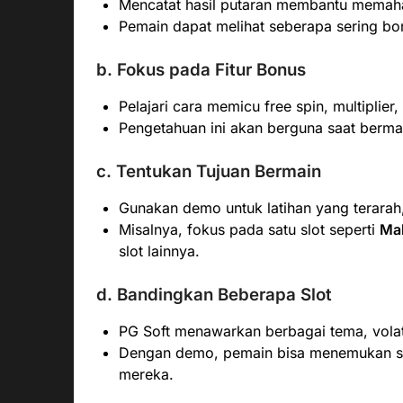
Mencatat hasil putaran membantu memaha
Pemain dapat melihat seberapa sering bon
b. Fokus pada Fitur Bonus
Pelajari cara memicu free spin, multiplier
Pengetahuan ini akan berguna saat berma
c. Tentukan Tujuan Bermain
Gunakan demo untuk latihan yang terarah
Misalnya, fokus pada satu slot seperti
Ma
slot lainnya.
d. Bandingkan Beberapa Slot
PG Soft menawarkan berbagai tema, volat
Dengan demo, pemain bisa menemukan sl
mereka.