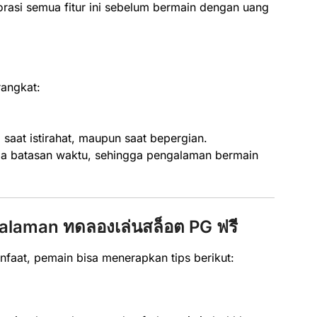
si semua fitur ini sebelum bermain dengan uang
rangkat:
 saat istirahat, maupun saat bepergian.
pa batasan waktu, sehingga pengalaman bermain
laman ทดลองเล่นสล็อต PG ฟรี
aat, pemain bisa menerapkan tips berikut: