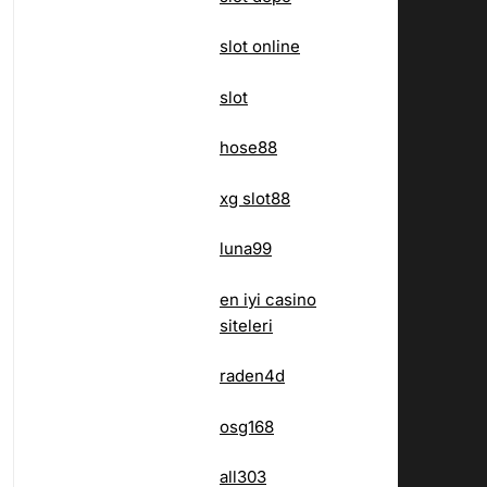
slot online
slot
hose88
xg slot88
luna99
en iyi casino
siteleri
raden4d
osg168
all303