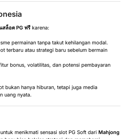
onesia
นสล็อต PG ฟรี
karena:
sme permainan tanpa takut kehilangan modal.
 terbaru atau strategi baru sebelum bermain
r bonus, volatilitas, dan potensi pembayaran
 bukan hanya hiburan, tetapi juga media
n uang nyata.
ntuk menikmati sensasi slot PG Soft dari
Mahjong