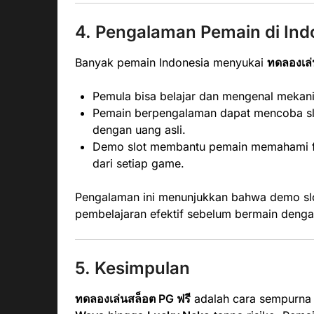
4. Pengalaman Pemain di Ind
Banyak pemain Indonesia menyukai
ทดลองเล่
Pemula bisa belajar dan mengenal mekani
Pemain berpengalaman dapat mencoba slot
dengan uang asli.
Demo slot membantu pemain memahami fitu
dari setiap game.
Pengalaman ini menunjukkan bahwa demo slot
pembelajaran efektif sebelum bermain denga
5. Kesimpulan
ทดลองเล่นสล็อต PG ฟรี
adalah cara sempurna u