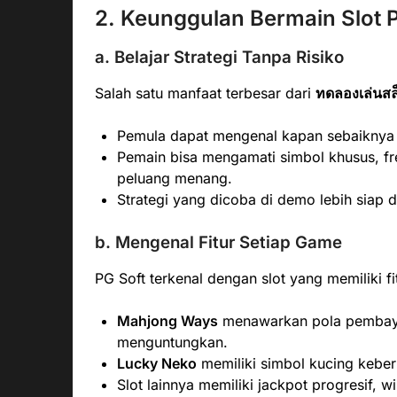
2. Keunggulan Bermain Slot P
a. Belajar Strategi Tanpa Risiko
Salah satu manfaat terbesar dari
ทดลองเล่นสล
Pemula dapat mengenal kapan sebaiknya 
Pemain bisa mengamati simbol khusus, f
peluang menang.
Strategi yang dicoba di demo lebih siap 
b. Mengenal Fitur Setiap Game
PG Soft terkenal dengan slot yang memiliki fit
Mahjong Ways
menawarkan pola pembayara
menguntungkan.
Lucky Neko
memiliki simbol kucing keber
Slot lainnya memiliki jackpot progresif, w