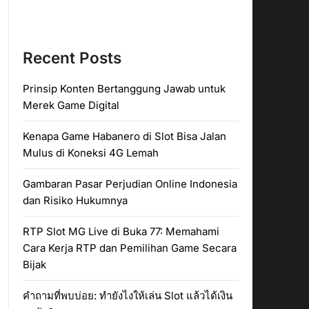
Recent Posts
Prinsip Konten Bertanggung Jawab untuk
Merek Game Digital
Kenapa Game Habanero di Slot Bisa Jalan
Mulus di Koneksi 4G Lemah
Gambaran Pasar Perjudian Online Indonesia
dan Risiko Hukumnya
RTP Slot MG Live di Buka 77: Memahami
Cara Kerja RTP dan Pemilihan Game Secara
Bijak
คำถามที่พบบ่อย: ทำยังไงให้เล่น Slot แล้วได้เงิน