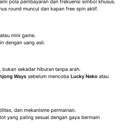
mi pola pembayaran dan frekuensi simbol khusus.
us round muncul dan kapan free spin aktif.
, atau mini game.
in dengan uang asli.
, bukan sekadar hiburan tanpa arah.
hjong Ways
sebelum mencoba
Lucky Neko
atau
ilitas, dan mekanisme permainan.
ot yang paling sesuai dengan gaya bermain